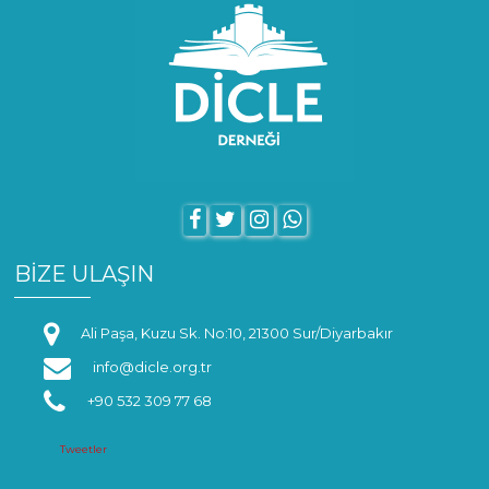
BİZE ULAŞIN
Ali Paşa, Kuzu Sk. No:10, 21300 Sur/Diyarbakır
info@dicle.org.tr
+90 532 309 77 68
Tweetler