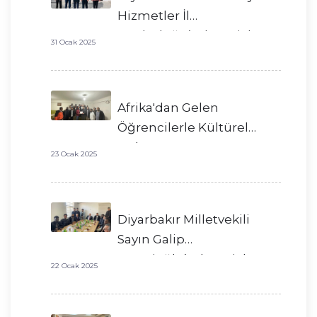
Hizmetler İl
Müdürlüğü’nden Dicle
31 Ocak 2025
Derneği’ne Nezaket
Ziyareti
Afrika'dan Gelen
Öğrencilerle Kültürel
Buluşma
23 Ocak 2025
Diyarbakır Milletvekili
Sayın Galip
Ensarioğlu’ndan Dicle
22 Ocak 2025
Derneği’ne Ziyaret