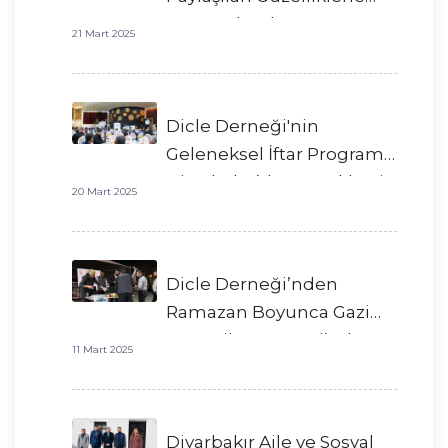
Tamamlandı
21 Mart 2025
Dicle Derneği'nin
Geleneksel İftar Programı
Diyarbakır’da Gerçekleşti
20 Mart 2025
Dicle Derneği’nden
Ramazan Boyunca Gazi
Yaşargil Hastanesi’nde
11 Mart 2025
İkram
Diyarbakır Aile ve Sosyal