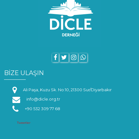
BİZE ULAŞIN
Ali Paşa, Kuzu Sk. No:10, 21300 Sur/Diyarbakır
info@dicle.org.tr
+90 532 309 77 68
Tweetler