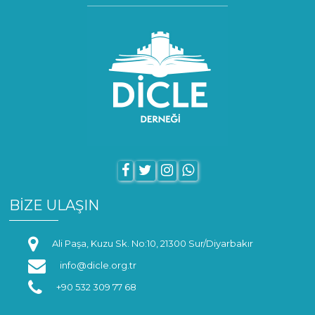
BİZE ULAŞIN
Ali Paşa, Kuzu Sk. No:10, 21300 Sur/Diyarbakır
info@dicle.org.tr
+90 532 309 77 68