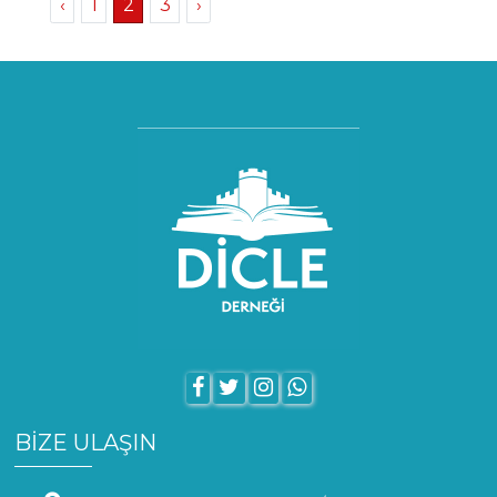
‹
1
2
3
›
BİZE ULAŞIN