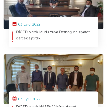
03 Eylül 2022
DİGED olarak Mutlu Yuva Derneği’ne ziyaret
gercekleştirdik.
03 Eylül 2022
DİGED olarak HASEV Vakfına ziyaret