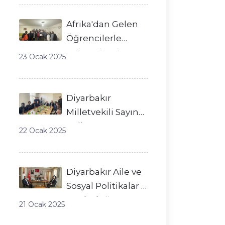
Nezaket Ziyareti
Afrika'dan Gelen
Öğrencilerle
Kültürel Buluşma
23 Ocak 2025
Diyarbakır
Milletvekili Sayın
Galip
22 Ocak 2025
Ensarioğlu’ndan
Dicle Derneği’ne
Ziyaret
Diyarbakır Aile ve
Sosyal Politikalar İl
Müdürlüğü'ne
21 Ocak 2025
Ziyaret