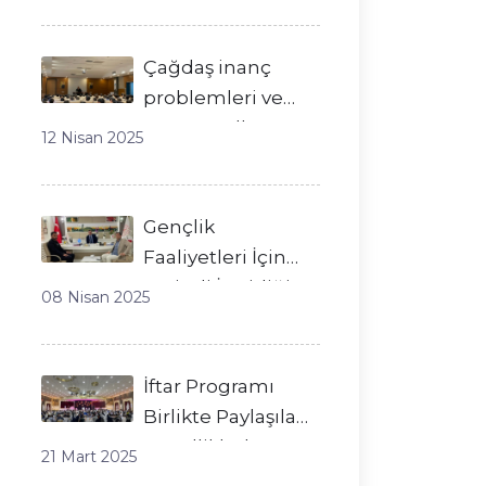
Çağdaş inanç
problemleri ve
çözüm yolları
12 Nisan 2025
Gençlik
Faaliyetleri İçin
Verimli İş Birliği
08 Nisan 2025
Görüşmesi
İftar Programı
Birlikte Paylaşılan
Güzelliklerle
21 Mart 2025
Tamamlandı