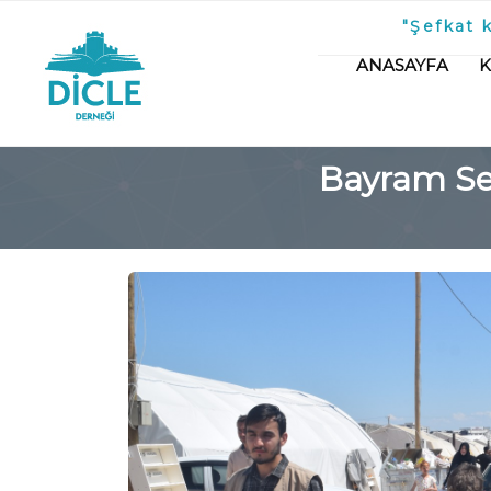
"Şefkat 
ANASAYFA
Bayram Se