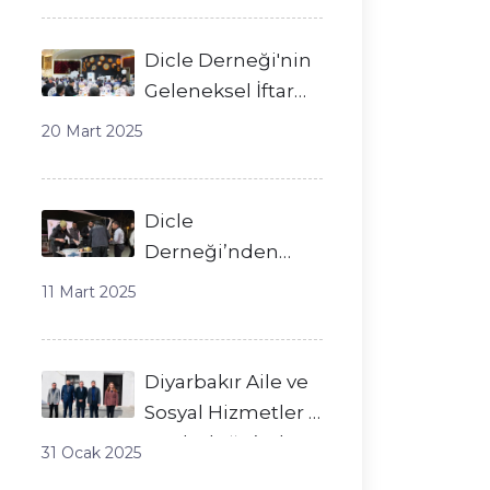
Dicle Derneği'nin
Geleneksel İftar
Programı
20 Mart 2025
Diyarbakır’da
Gerçekleşti
Dicle
Derneği’nden
Ramazan Boyunca
11 Mart 2025
Gazi Yaşargil
Hastanesi’nde
İkram
Diyarbakır Aile ve
Sosyal Hizmetler İl
Müdürlüğü’nden
31 Ocak 2025
Dicle Derneği’ne