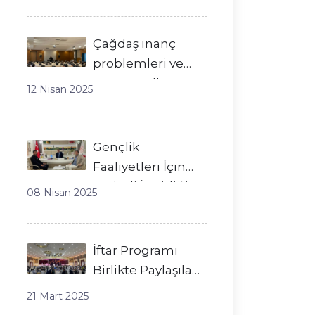
Çağdaş inanç
problemleri ve
çözüm yolları
12 Nisan 2025
Gençlik
Faaliyetleri İçin
Verimli İş Birliği
08 Nisan 2025
Görüşmesi
İftar Programı
Birlikte Paylaşılan
Güzelliklerle
21 Mart 2025
Tamamlandı