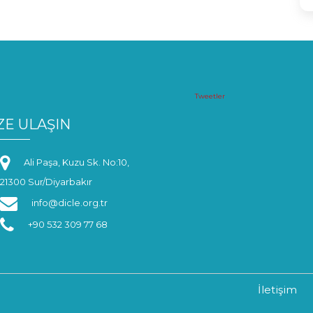
Tweetler
ZE ULAŞIN
Ali Paşa, Kuzu Sk. No:10,
21300 Sur/Diyarbakır
info@dicle.org.tr
+90 532 309 77 68
İletişim