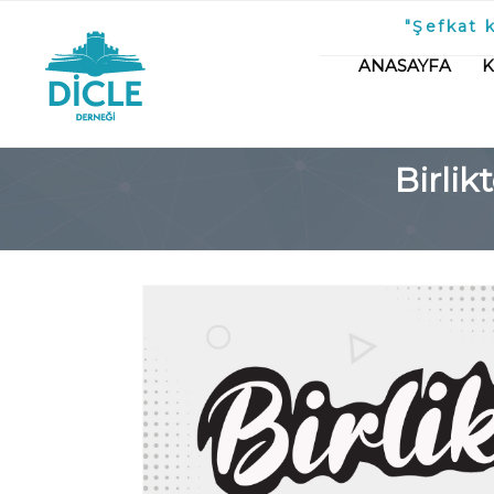
"Şefkat 
ANASAYFA
Birli