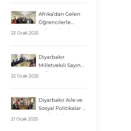
Nezaket Ziyareti
Afrika'dan Gelen
Öğrencilerle
Kültürel Buluşma
23 Ocak 2025
Diyarbakır
Milletvekili Sayın
Galip
22 Ocak 2025
Ensarioğlu’ndan
Dicle Derneği’ne
Ziyaret
Diyarbakır Aile ve
Sosyal Politikalar İl
Müdürlüğü'ne
21 Ocak 2025
Ziyaret