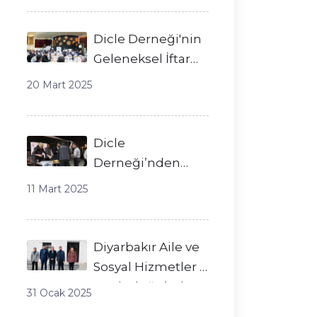
Dicle Derneği'nin
Geleneksel İftar
Programı
20 Mart 2025
Diyarbakır’da
Gerçekleşti
Dicle
Derneği’nden
Ramazan Boyunca
11 Mart 2025
Gazi Yaşargil
Hastanesi’nde
İkram
Diyarbakır Aile ve
Sosyal Hizmetler İl
Müdürlüğü’nden
31 Ocak 2025
Dicle Derneği’ne