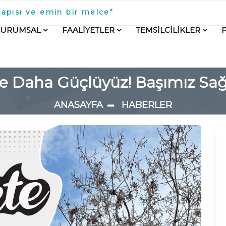
kapısı ve emin bir melce"
KURUMSAL
FAALİYETLER
TEMSİLCİLİKLER
kte Daha Güçlüyüz! Başımız Sağ
ANASAYFA
HABERLER