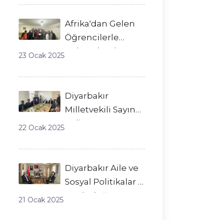
Nezaket Ziyareti
Afrika'dan Gelen
Öğrencilerle
Kültürel Buluşma
23 Ocak 2025
Diyarbakır
Milletvekili Sayın
Galip
22 Ocak 2025
Ensarioğlu’ndan
Dicle Derneği’ne
Ziyaret
Diyarbakır Aile ve
Sosyal Politikalar İl
Müdürlüğü'ne
21 Ocak 2025
Ziyaret