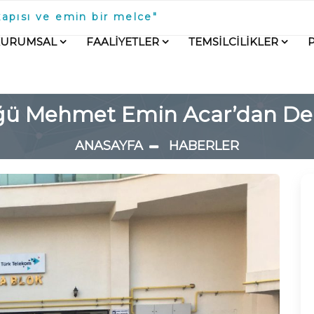
kapısı ve emin bir melce"
KURUMSAL
FAALİYETLER
TEMSİLCİLİKLER
üğü Mehmet Emin Acar’dan De
ANASAYFA
HABERLER