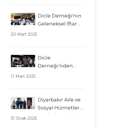
Dicle Derneği'nin
Geleneksel İftar
Programı
20 Mart 2025
Diyarbakır’da
Gerçekleşti
Dicle
Derneği’nden
Ramazan Boyunca
11 Mart 2025
Gazi Yaşargil
Hastanesi’nde
İkram
Diyarbakır Aile ve
Sosyal Hizmetler İl
Müdürlüğü’nden
31 Ocak 2025
Dicle Derneği’ne