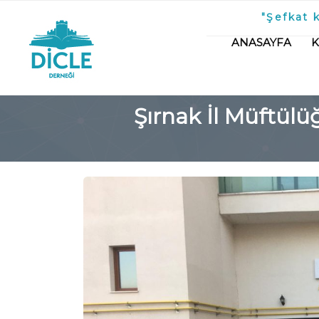
"Şefkat 
ANASAYFA
Şırnak İl Müftül