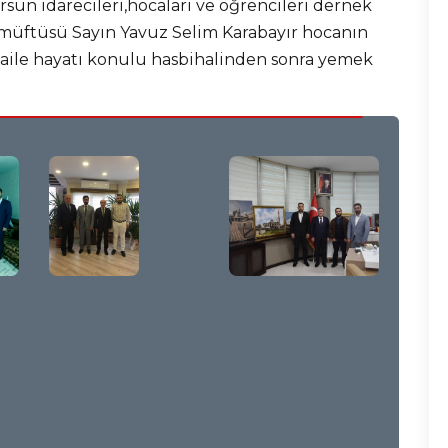
un idarecileri,hocaları ve öğrencileri dernek
İl müftüsü Sayın Yavuz Selim Karabayır hocanın
 aile hayatı konulu hasbihalinden sonra yemek