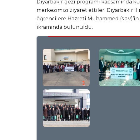
Diyarbakır gezi programı kapsamında kurs
merkezimizi ziyaret ettiler. Diyarbakır 
öğrencilere Hazreti Muhammed (s.a.v)’in
ikramında bulunuldu.