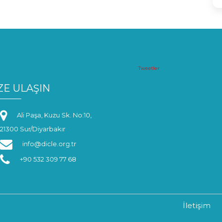
Tweetler
ZE ULAŞIN
Ali Paşa, Kuzu Sk. No:10,
21300 Sur/Diyarbakır
info@dicle.org.tr
+90 532 309 77 68
İletişim