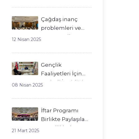
Çağdaş inanç
problemleri ve
çözüm yolları
12 Nisan 2025
Gençlik
Faaliyetleri İçin
Verimli İş Birliği
08 Nisan 2025
Görüşmesi
İftar Programı
Birlikte Paylaşılan
Güzelliklerle
21 Mart 2025
Tamamlandı